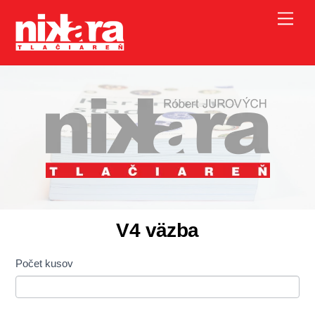
Skip
Me
to
content
V4 väzba
V4
Počet kusov
vazba