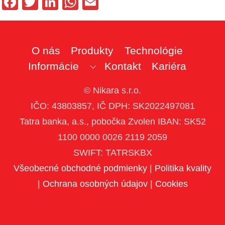
F
T
Li
W
E
a
wi
n
h
m
c
tt
k
at
ail
e
er
e
s
O nás
Produkty
Technológie
b
dI
A
Informácie
Kontakt
Kariéra
o
n
p
© Nikara s.r.o.
o
p
IČO: 43803857, IČ DPH: SK2022497081
k
Tatra banka, a.s., pobočka Zvolen IBAN: SK52
1100 0000 0026 2119 2059
SWIFT: TATRSKBX
Všeobecné obchodné podmienky
|
Politika kvality
|
Ochrana osobných údajov
|
Cookies