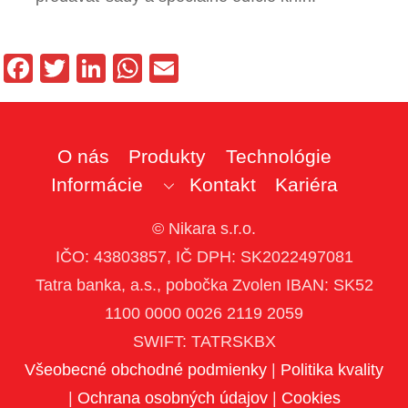
F
T
Li
W
E
a
wi
n
h
m
c
tt
k
at
ail
e
er
e
s
O nás
Produkty
Technológie
b
dI
A
Informácie
Kontakt
Kariéra
o
n
p
© Nikara s.r.o.
o
p
IČO: 43803857, IČ DPH: SK2022497081
k
Tatra banka, a.s., pobočka Zvolen IBAN: SK52
1100 0000 0026 2119 2059
SWIFT: TATRSKBX
Všeobecné obchodné podmienky
|
Politika kvality
|
Ochrana osobných údajov
|
Cookies