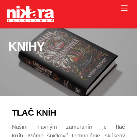
Skip
Me
to
content
KNIHY
TLAČ KNÍH
Našim hlavným zameraním je
tlač
kníh.
Máme špičkové technológie, skúsený