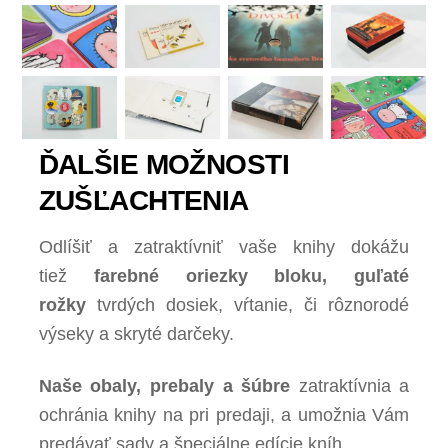
ĎALŠIE MOŽNOSTI
ZUŠĽACHTENIA
Odlíšiť a zatraktívniť vaše knihy dokážu
tiež
farebné oriezky bloku, guľaté
rožky
tvrdých dosiek, vŕtanie, či rôznorodé
výseky a skryté darčeky.
Naše obaly, prebaly a šúbre
zatraktívnia a
ochránia knihy na pri predaji, a umožnia Vám
predávať sady a špeciálne edície kníh.