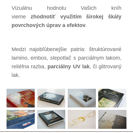
Vizuálnu hodnotu Vašich kníh
vieme
zhodnotiť využitím širokej škály
povrchových úprav a efektov
.
Medzi najobľúbenejšie patria: štruktúrované
lamino, embos, slepotlač s parciálnym lakom,
reliéfna razba,
parciálny UV lak
, či glitrovaný
lak.